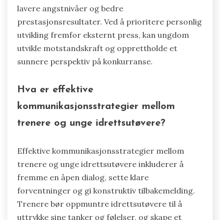
idrettsutøvere å fokusere på oppnåelige
oppgaver i stedet for overveldende
forventninger. Denne tilnærmingen øker
selvtilliten og fremmer mental vekst, som er
essensielt for å håndtere stress i
konkurransesituasjoner. Forskning viser at
idrettsutøvere som setter klare mål opplever
lavere angstnivåer og bedre
prestasjonsresultater. Ved å prioritere personlig
utvikling fremfor eksternt press, kan ungdom
utvikle motstandskraft og opprettholde et
sunnere perspektiv på konkurranse.
Hva er effektive
kommunikasjonsstrategier mellom
trenere og unge idrettsutøvere?