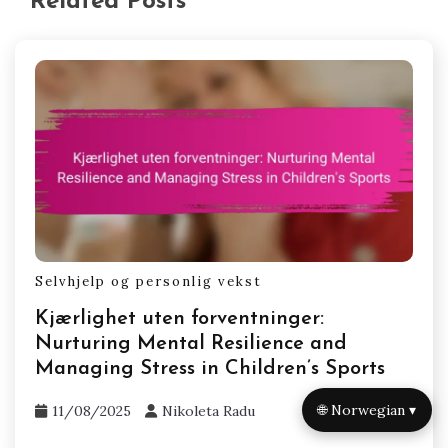
fremme et støttende miljø, oppmuntre til åpen
kommunikasjon og lære bort teknikker for
stresshåndtering. Forskning viser at
idrettsutøvere som får konstruktiv
tilbakemelding og oppmuntring, viser bedre
mental motstandskraft og
prestasjonsresultater. Å inkorporere
mindfulness-praksiser kan betydelig forbedre
fokus og redusere angst, noe som til slutt fører
til bedre idrettsprestasjoner og personlig
utvikling.
Related Posts
🌐 Norwegian ▾