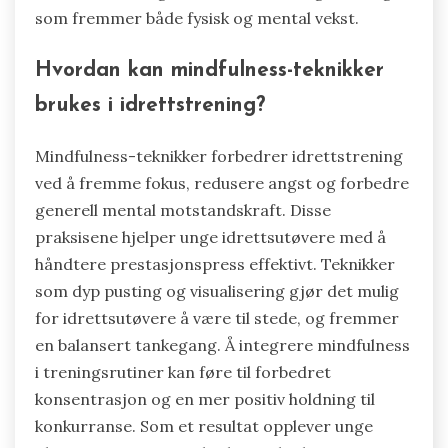
Dette skiftet i perspektiv kan betydelig redusere
stressnivåene.
Å oppmuntre til balansert deltakelse sikrer at
unge idrettsutøvere engasjerer seg i ulike
aktiviteter, noe som forebygger utbrenthet.
Varierte erfaringer bidrar til helhetlig utvikling,
som fremmer både fysisk og mental vekst.
Hvordan kan mindfulness-teknikker
brukes i idrettstrening?
Mindfulness-teknikker forbedrer idrettstrening
ved å fremme fokus, redusere angst og forbedre
generell mental motstandskraft. Disse
praksisene hjelper unge idrettsutøvere med å
håndtere prestasjonspress effektivt. Teknikker