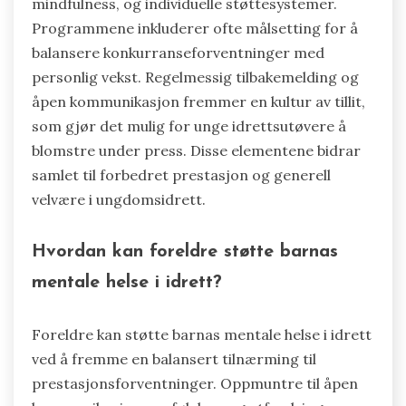
langsiktig utvikling hos unge idrettsutøvere.
Hva er de viktigste egenskapene ved
effektive
stresshåndteringsprogrammer i
idrett?
Effektive stresshåndteringsprogrammer i idrett
fokuserer på å forbedre mental motstandskraft,
gi mestringsstrategier og fremme et støttende
miljø. Nøkkelfunksjoner inkluderer utdanning om
stressbevissthet, teknikker for avslapning og
mindfulness, og individuelle støttesystemer.
Programmene inkluderer ofte målsetting for å
balansere konkurranseforventninger med
personlig vekst. Regelmessig tilbakemelding og