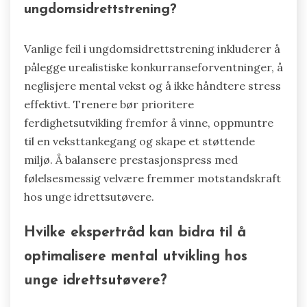
prioriterer personlig vekst. Lær bort teknikker
for stresshåndtering, som mindfulness eller
pusteøvelser.
Gjenkjenn tegn på utbrenthet eller angst, og vær
klar til å justere involveringen deretter. Gi et
støttende miljø som verdsetter innsats og
motstandskraft.
Engasjer deg i diskusjoner om viktigheten av
mental helse, og understrek at det er like viktig
som fysisk prestasjon.
Hva er vanlige feil å unngå i
ungdomsidrettstrening?
Vanlige feil i ungdomsidrettstrening inkluderer å