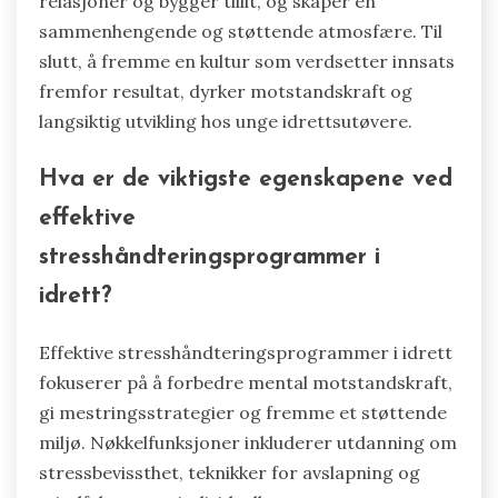
sammen med prestasjon. De bør etablere åpen
kommunikasjon, oppmuntre til en
veksttankegang og fremme samarbeid.
Regelmessig tilbakemelding hjelper
idrettsutøvere med å forstå fremgangen sin,
mens feiring av små prestasjoner fremmer
motivasjon. Trenere bør også utdanne
idrettsutøvere om teknikker for
stresshåndtering, som mindfulness og
avslapningsøvelser, for å håndtere
konkurransepress effektivt.
Å inkludere teambyggingsaktiviteter styrker
relasjoner og bygger tillit, og skaper en
sammenhengende og støttende atmosfære. Til
slutt, å fremme en kultur som verdsetter innsats
fremfor resultat, dyrker motstandskraft og