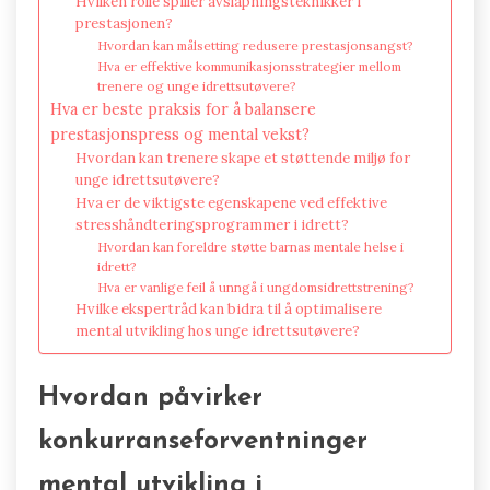
Hvilken rolle spiller avslapningsteknikker i
prestasjonen?
Hvordan kan målsetting redusere prestasjonsangst?
Hva er effektive kommunikasjonsstrategier mellom
trenere og unge idrettsutøvere?
Hva er beste praksis for å balansere
prestasjonspress og mental vekst?
Hvordan kan trenere skape et støttende miljø for
unge idrettsutøvere?
Hva er de viktigste egenskapene ved effektive
stresshåndteringsprogrammer i idrett?
Hvordan kan foreldre støtte barnas mentale helse i
idrett?
Hva er vanlige feil å unngå i ungdomsidrettstrening?
Hvilke ekspertråd kan bidra til å optimalisere
mental utvikling hos unge idrettsutøvere?
Hvordan påvirker
konkurranseforventninger
mental utvikling i