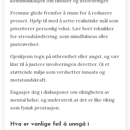
åpen kommunikasjon fremmer en kultur av tillit,
som gjør det mulig for unge idrettsutøvere å
blomstre under press. Disse elementene bidrar
samlet til forbedret prestasjon og generell
velvære i ungdomsidrett.
Hvordan kan foreldre støtte barnas
mentale helse i idrett?
Foreldre kan støtte barnas mentale helse i idrett
ved å fremme en balansert tilnærming til
prestasjonsforventninger. Oppmuntre til åpen
kommunikasjon om følelser og utfordringer.
Fremme glede fremfor å vinne for å redusere
presset. Hjelp til med å sette realistiske mål som