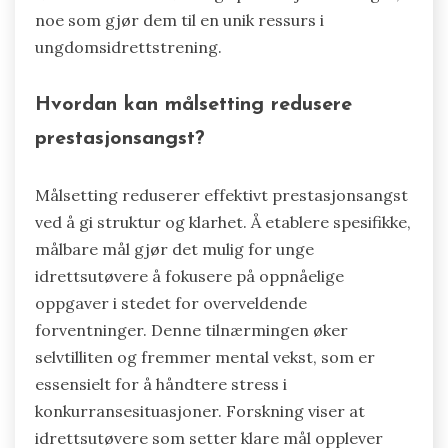
visualisering, hjelper unge idrettsutøvere med å
håndtere konkurransepress effektivt. Som et
resultat opplever idrettsutøvere forbedret
mental klarhet, noe som oversettes til bedre
beslutningstaking under konkurranser. Studier
viser at jevnlig bruk av avslapningsteknikker kan
føre til en målbar økning i prestasjonsmålinger,
noe som gjør dem til en unik ressurs i
ungdomsidrettstrening.
Hvordan kan målsetting redusere
prestasjonsangst?
Målsetting reduserer effektivt prestasjonsangst
ved å gi struktur og klarhet. Å etablere spesifikke,
målbare mål gjør det mulig for unge