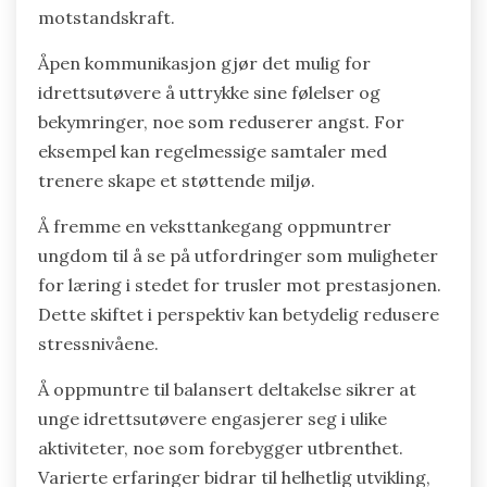
For å håndtere stress i ungdomsidrett
inkluderer unike strategier å fremme åpen
kommunikasjon, oppmuntre til en
veksttankegang og tilrettelegge for balansert
deltakelse. Disse tilnærmingene bidrar til å
dempe prestasjonspress og forbedre mental
motstandskraft.
Åpen kommunikasjon gjør det mulig for
idrettsutøvere å uttrykke sine følelser og
bekymringer, noe som reduserer angst. For
eksempel kan regelmessige samtaler med
trenere skape et støttende miljø.
Å fremme en veksttankegang oppmuntrer
ungdom til å se på utfordringer som muligheter
for læring i stedet for trusler mot prestasjonen.