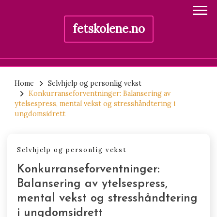
fetskolene.no
Skip
to
Home
Selvhjelp og personlig vekst
Konkurranseforventninger: Balansering av
content
ytelsespress, mental vekst og stresshåndtering i
ungdomsidrett
Selvhjelp og personlig vekst
Konkurranseforventninger:
Balansering av ytelsespress,
mental vekst og stresshåndtering
i ungdomsidrett