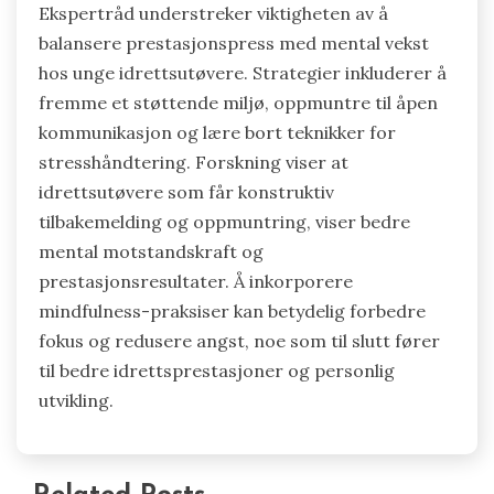
pålegge urealistiske konkurranseforventninger, å
neglisjere mental vekst og å ikke håndtere stress
effektivt. Trenere bør prioritere
ferdighetsutvikling fremfor å vinne, oppmuntre
til en veksttankegang og skape et støttende
miljø. Å balansere prestasjonspress med
følelsesmessig velvære fremmer motstandskraft
hos unge idrettsutøvere.
Hvilke ekspertråd kan bidra til å
optimalisere mental utvikling hos
unge idrettsutøvere?
Ekspertråd understreker viktigheten av å
balansere prestasjonspress med mental vekst
hos unge idrettsutøvere. Strategier inkluderer å