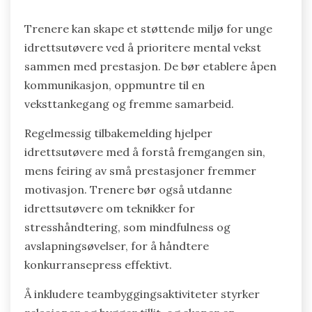
teknikker for stresshåndtering. Å engasjere seg i
regelmessig refleksjon over prestasjonen
hjelper med å opprettholde perspektivet. I
tillegg fremmer et støttende miljø åpen
kommunikasjon om utfordringer og
prestasjoner. Å inkorporere mindfulness-
praksiser kan forbedre fokus og motstandskraft,
og til slutt fremme både prestasjon og mental
velvære.
Hvordan kan trenere skape et
støttende miljø for unge
idrettsutøvere?
Trenere kan skape et støttende miljø for unge
idrettsutøvere ved å prioritere mental vekst