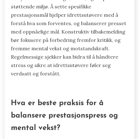
Effektive kommunikasjonsstrategier mellom
trenere og unge idrettsutøvere inkluderer å
fremme en åpen dialog, sette klare
forventninger og gi konstruktiv tilbakemelding.
Trenere bør oppmuntre idrettsutøvere til å
uttrykke sine tanker og følelser, og skape et
støttende miljø. Å sette spesifikke
prestasjonsmål hjelper idrettsutøvere med å
forstå hva som forventes, og balanserer presset
med oppnåelige mål. Konstruktiv tilbakemelding
bør fokusere på forbedring fremfor kritikk, og
fremme mental vekst og motstandskraft.
Regelmessige sjekker kan bidra til å håndtere
stress og sikre at idrettsutøvere føler seg
verdsatt og forstått.