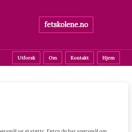
fetskolene.no
Utforsk
Om
Kontakt
Hjem
å spørsmål og gi støtte. Enten du har spørsmål om