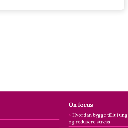
On focus
Hvordan bygge tillit i u
og redusere stress