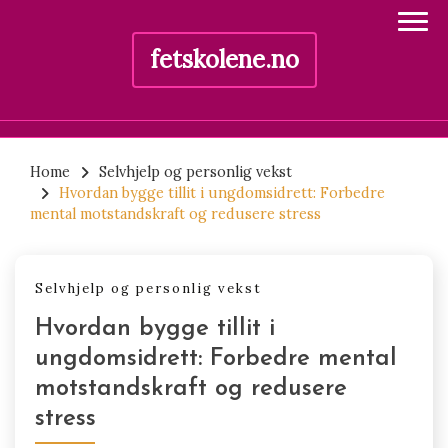
fetskolene.no
Skip
to
Home
Selvhjelp og personlig vekst
Hvordan bygge tillit i ungdomsidrett: Forbedre
content
mental motstandskraft og redusere stress
Selvhjelp og personlig vekst
Hvordan bygge tillit i
ungdomsidrett: Forbedre mental
motstandskraft og redusere
stress