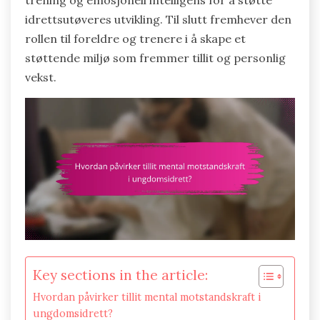
trening og emosjonell intelligens for å støtte
idrettsutøveres utvikling. Til slutt fremhever den
rollen til foreldre og trenere i å skape et
støttende miljø som fremmer tillit og personlig
vekst.
Key sections in the article:
Hvordan påvirker tillit mental motstandskraft i
ungdomsidrett?