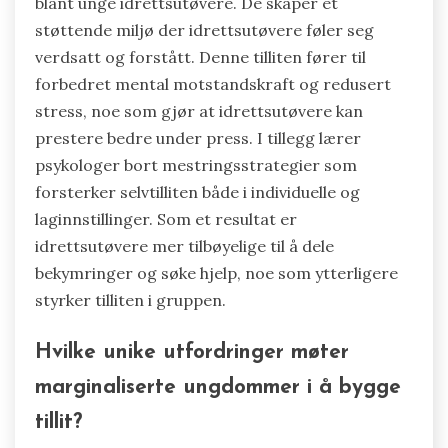
blant unge idrettsutøvere. De skaper et
støttende miljø der idrettsutøvere føler seg
verdsatt og forstått. Denne tilliten fører til
forbedret mental motstandskraft og redusert
stress, noe som gjør at idrettsutøvere kan
prestere bedre under press. I tillegg lærer
psykologer bort mestringsstrategier som
forsterker selvtilliten både i individuelle og
laginnstillinger. Som et resultat er
idrettsutøvere mer tilbøyelige til å dele
bekymringer og søke hjelp, noe som ytterligere
styrker tilliten i gruppen.
Hvilke unike utfordringer møter
marginaliserte ungdommer i å bygge
tillit?