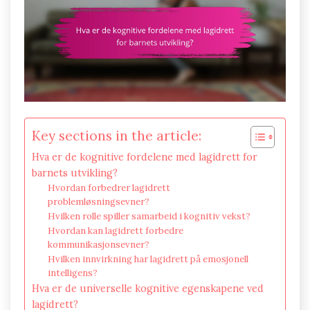
Key sections in the article:
Hva er de kognitive fordelene med lagidrett for
barnets utvikling?
Hvordan forbedrer lagidrett
problemløsningsevner?
Hvilken rolle spiller samarbeid i kognitiv vekst?
Hvordan kan lagidrett forbedre
kommunikasjonsevner?
Hvilken innvirkning har lagidrett på emosjonell
intelligens?
Hva er de universelle kognitive egenskapene ved
lagidrett?