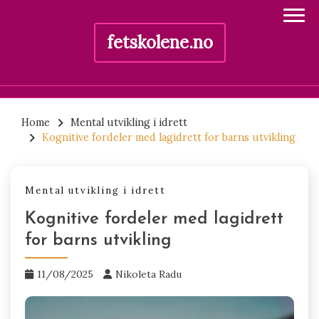
fetskolene.no
Skip
to
Home
Mental utvikling i idrett
Kognitive fordeler med lagidrett for barns utvikling
content
Mental utvikling i idrett
Kognitive fordeler med lagidrett
for barns utvikling
11/08/2025
Nikoleta Radu