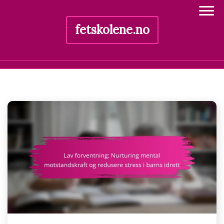
fetskolene.no
Skip
to
content