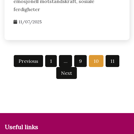
emosjonell motstandskraft, sosiale
ferdigheter
11/07/2025
Posts
Previous
1
…
9
10
11
pagination
Next
Useful links