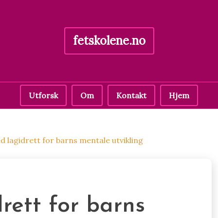
fetskolene.no
Utforsk
Om
Kontakt
Hjem
 lagidrett for barns mentale utvikling
rett for barns