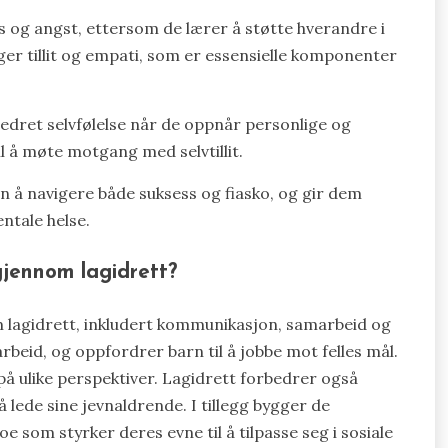
ss og angst, ettersom de lærer å støtte hverandre i
ger tillit og empati, som er essensielle komponenter
bedret selvfølelse når de oppnår personlige og
l å møte motgang med selvtillit.
arn å navigere både suksess og fiasko, og gir dem
ntale helse.
 gjennom lagidrett?
om lagidrett, inkludert kommunikasjon, samarbeid og
beid, og oppfordrer barn til å jobbe mot felles mål.
 på ulike perspektiver. Lagidrett forbedrer også
lede sine jevnaldrende. I tillegg bygger de
som styrker deres evne til å tilpasse seg i sosiale