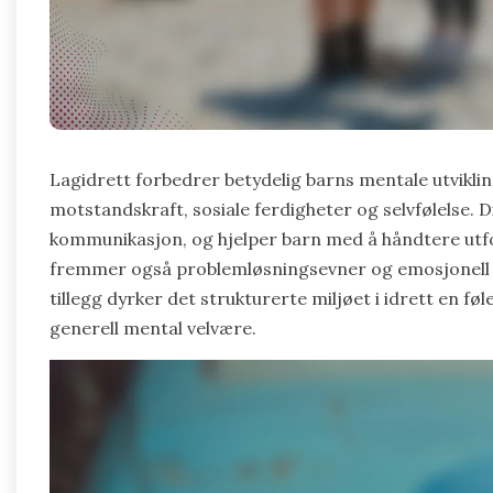
Lagidrett forbedrer betydelig barns mentale utvikli
motstandskraft, sosiale ferdigheter og selvfølelse.
kommunikasjon, og hjelper barn med å håndtere utford
fremmer også problemløsningsevner og emosjonell inte
tillegg dyrker det strukturerte miljøet i idrett en føl
generell mental velvære.