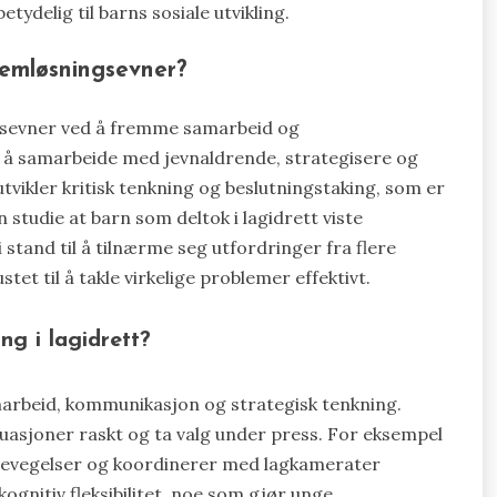
etydelig til barns sosiale utvikling.
lemløsningsevner?
gsevner ved å fremme samarbeid og
n å samarbeide med jevnaldrende, strategisere og
tvikler kritisk tenkning og beslutningstaking, som er
 studie at barn som deltok i lagidrett viste
 stand til å tilnærme seg utfordringer fra flere
tet til å takle virkelige problemer effektivt.
ng i lagidrett?
arbeid, kommunikasjon og strategisk tenkning.
ituasjoner raskt og ta valg under press. For eksempel
 bevegelser og koordinerer med lagkamerater
kognitiv fleksibilitet, noe som gjør unge