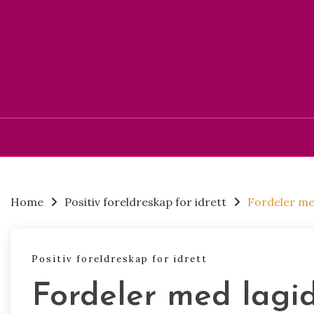
Skip
to
content
Home
Positiv foreldreskap for idrett
Fordeler med
Positiv foreldreskap for idrett
Fordeler med lagid