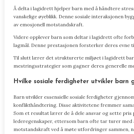
Å delta i lagidrett hjelper barn med å håndtere stre
vanskelige øyeblikk. Denne sosiale interaksjonen byg
av emosjonell motstandskraft.
Videre opplever barn som deltar i lagidrett ofte for
lagmål. Denne prestasjonen forsterker deres evne ti
Til slutt lærer det strukturerte miljøet i lagidrett b
mestringsstrategier som gagner deres generelle me
Hvilke sosiale ferdigheter utvikler barn
Barn utvikler essensielle sosiale ferdigheter gjenn
konflikthåndtering. Disse aktivitetene fremmer samar
Som et resultat lærer de å dele ansvar og sette pris
lederegenskaper, ettersom barn ofte tar turer med å 
motstandskraft ved å møte utfordringer sammen, noe 