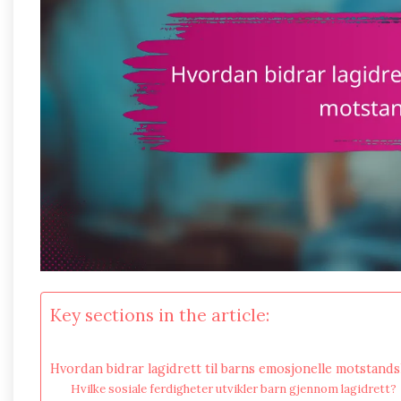
Key sections in the article:
Hvordan bidrar lagidrett til barns emosjonelle motstands
Hvilke sosiale ferdigheter utvikler barn gjennom lagidrett?