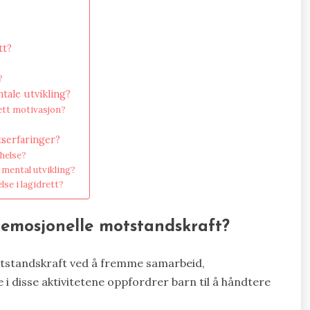
tt?
?
tale utvikling?
ett motivasjon?
tserfaringer?
 helse?
å mental utvikling?
lse i lagidrett?
s emosjonelle motstandskraft?
otstandskraft ved å fremme samarbeid,
 disse aktivitetene oppfordrer barn til å håndtere