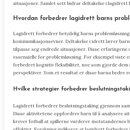
situasjoner. Samlet sett bidrar deltakelse i lagidrett b
Hvordan forbedrer lagidrett barns prob
Lagidrett forbedrer betydelig barns problemløsnin
kommunikasjonsevner. Deltakelse i idrett lærer bar
tilpasse seg endrede situasjoner. Disse erfaringene u
essensielle for problemløsning. For eksempel viste en
forbedret kognitiv fleksibilitet, noe som gjorde dem i
perspektiver. Som et resultat er disse barna bedre rus
Hvilke strategier forbedrer beslutningstaki
Lagidrett forbedrer beslutningstaking gjennom sam
Disse aktivitetene oppfordrer barn til å analysere s
krever fotball at spillerne vurderer motstandernes
effektivt. Forskning indikerer at lagidrett forbedrer 