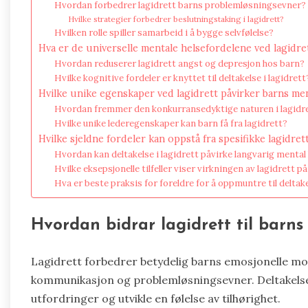
Hvordan forbedrer lagidrett barns problemløsningsevner?
Hvilke strategier forbedrer beslutningstaking i lagidrett?
Hvilken rolle spiller samarbeid i å bygge selvfølelse?
Hva er de universelle mentale helsefordelene ved lagidre
Hvordan reduserer lagidrett angst og depresjon hos barn?
Hvilke kognitive fordeler er knyttet til deltakelse i lagidrett
Hvilke unike egenskaper ved lagidrett påvirker barns men
Hvordan fremmer den konkurransedyktige naturen i lagidr
Hvilke unike lederegenskaper kan barn få fra lagidrett?
Hvilke sjeldne fordeler kan oppstå fra spesifikke lagidret
Hvordan kan deltakelse i lagidrett påvirke langvarig mental
Hvilke eksepsjonelle tilfeller viser virkningen av lagidrett p
Hva er beste praksis for foreldre for å oppmuntre til deltake
Hvordan bidrar lagidrett til barn
Lagidrett forbedrer betydelig barns emosjonelle m
kommunikasjon og problemløsningsevner. Deltakelse i
utfordringer og utvikle en følelse av tilhørighet.