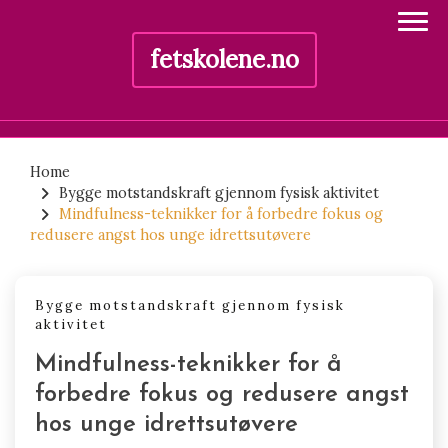
fetskolene.no
Skip
to
Home
Bygge motstandskraft gjennom fysisk aktivitet
content
Mindfulness-teknikker for å forbedre fokus og
redusere angst hos unge idrettsutøvere
Bygge motstandskraft gjennom fysisk
aktivitet
Mindfulness-teknikker for å
forbedre fokus og redusere angst
hos unge idrettsutøvere