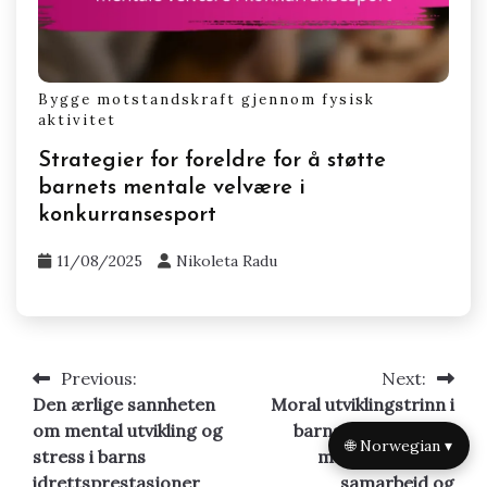
Bygge motstandskraft gjennom fysisk
aktivitet
Strategier for foreldre for å støtte
barnets mentale velvære i
konkurransesport
11/08/2025
Nikoleta Radu
Previous:
Next:
Post
Den ærlige sannheten
Moral utviklingstrinn i
navigation
om mental utvikling og
barns idrett: Bygge
🌐 Norwegian ▾
stress i barns
motstandskraft,
idrettsprestasjoner
samarbeid og