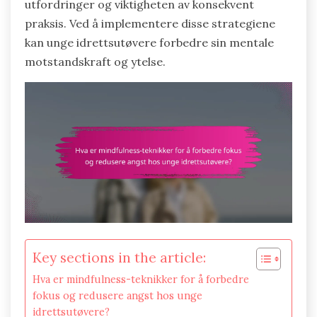
utfordringer og viktigheten av konsekvent
praksis. Ved å implementere disse strategiene
kan unge idrettsutøvere forbedre sin mentale
motstandskraft og ytelse.
Key sections in the article:
Hva er mindfulness-teknikker for å forbedre
fokus og redusere angst hos unge
idrettsutøvere?