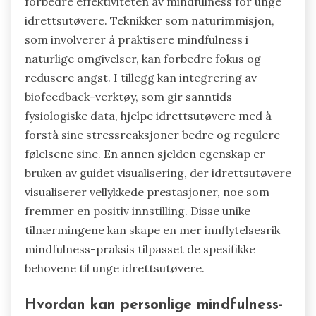
forbedre effektiviteten av mindfulness for unge
idrettsutøvere. Teknikker som naturimmisjon,
som involverer å praktisere mindfulness i
naturlige omgivelser, kan forbedre fokus og
redusere angst. I tillegg kan integrering av
biofeedback-verktøy, som gir sanntids
fysiologiske data, hjelpe idrettsutøvere med å
forstå sine stressreaksjoner bedre og regulere
følelsene sine. En annen sjelden egenskap er
bruken av guidet visualisering, der idrettsutøvere
visualiserer vellykkede prestasjoner, noe som
fremmer en positiv innstilling. Disse unike
tilnærmingene kan skape en mer innflytelsesrik
mindfulness-praksis tilpasset de spesifikke
behovene til unge idrettsutøvere.
Hvordan kan personlige mindfulness-