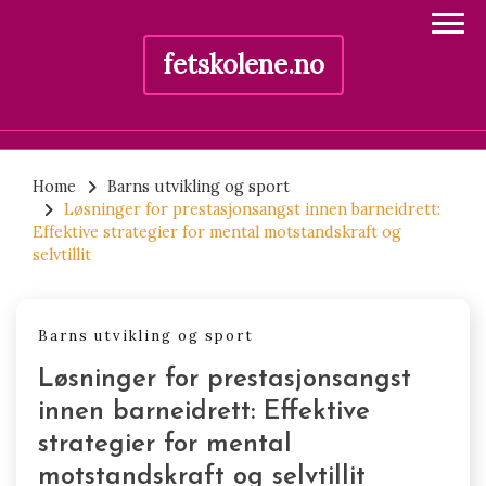
fetskolene.no
Skip
to
Home
Barns utvikling og sport
Løsninger for prestasjonsangst innen barneidrett:
content
Effektive strategier for mental motstandskraft og
selvtillit
Barns utvikling og sport
Løsninger for prestasjonsangst
innen barneidrett: Effektive
strategier for mental
motstandskraft og selvtillit