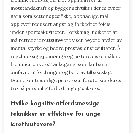
fremme motivasjon. Det oppmuntrer til
motstandskraft og bygger selvtillit i deres evner.
Barn som setter spesifikke, oppnåelige mål
opplever redusert angst og forbedret fokus
under sportsaktiviteter. Forskning indikerer at
målrettede idrettsutøvere viser høyere nivåer av
mental styrke og bedre prestasjonsresultater. Å
regelmessig gjennomgå og justere disse målene
fremmer en veksttankegang, som lar barn
omfavne utfordringer og lære av tilbakeslag.
Denne kontinuerlige prosessen forsterker deres
tro på personlig forbedring og suksess.
Hvilke kognitiv-atferdsmessige
teknikker er effektive for unge
idrettsutøvere?