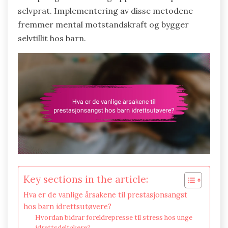
selvprat. Implementering av disse metodene
fremmer mental motstandskraft og bygger
selvtillit hos barn.
Key sections in the article:
Hva er de vanlige årsakene til prestasjonsangst
hos barn idrettsutøvere?
Hvordan bidrar foreldrepresse til stress hos unge
idrettsdeltakere?